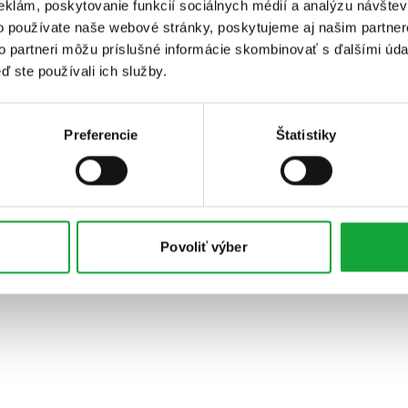
eklám, poskytovanie funkcií sociálnych médií a analýzu návšte
o používate naše webové stránky, poskytujeme aj našim partner
to partneri môžu príslušné informácie skombinovať s ďalšími údaj
ď ste používali ich služby.
Preferencie
Štatistiky
Povoliť výber