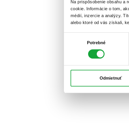
Na prispôsobenie obsahu a r
cookie. Informácie o tom, ak
médií, inzercie a analýzy. Tí
alebo ktoré od vás získali, ke
Výber
Potrebné
súhlasu
Odmietnuť