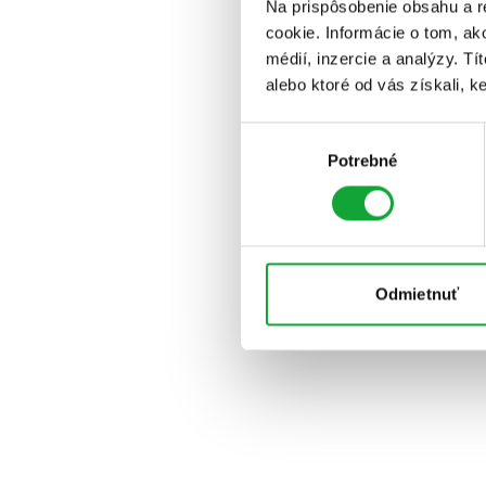
Na prispôsobenie obsahu a r
cookie. Informácie o tom, ak
médií, inzercie a analýzy. Tí
alebo ktoré od vás získali, ke
Výber
Potrebné
súhlasu
Odmietnuť