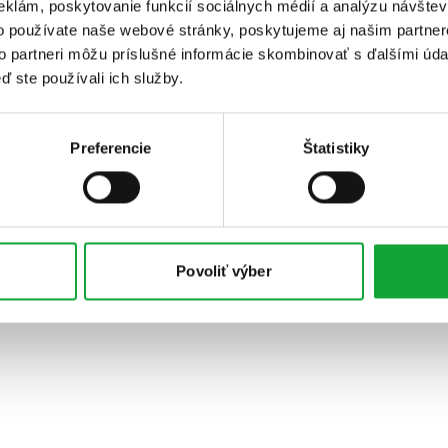
eklám, poskytovanie funkcií sociálnych médií a analýzu návšte
o používate naše webové stránky, poskytujeme aj našim partner
to partneri môžu príslušné informácie skombinovať s ďalšími údaj
ď ste používali ich služby.
Preferencie
Štatistiky
Povoliť výber