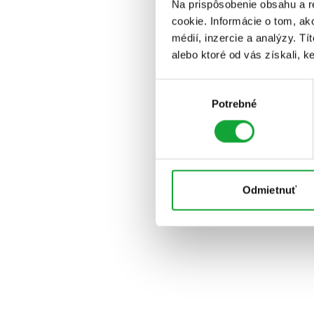
Na prispôsobenie obsahu a r
cookie. Informácie o tom, ak
médií, inzercie a analýzy. Tí
alebo ktoré od vás získali, ke
Výber
Potrebné
súhlasu
Odmietnuť