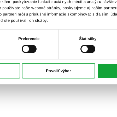
eklám, poskytovanie funkcií sociálnych médií a analýzu návšte
o používate naše webové stránky, poskytujeme aj našim partner
to partneri môžu príslušné informácie skombinovať s ďalšími údaj
ď ste používali ich služby.
Preferencie
Štatistiky
Povoliť výber