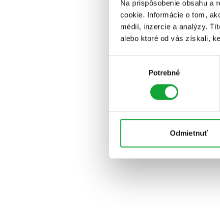
Na prispôsobenie obsahu a r
cookie. Informácie o tom, ak
médií, inzercie a analýzy. Tí
alebo ktoré od vás získali, ke
Výber
Potrebné
súhlasu
Odmietnuť