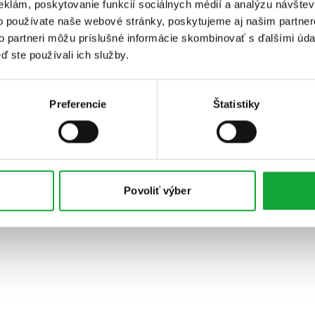
eklám, poskytovanie funkcií sociálnych médií a analýzu návšte
o používate naše webové stránky, poskytujeme aj našim partner
to partneri môžu príslušné informácie skombinovať s ďalšími údaj
ď ste používali ich služby.
Preferencie
Štatistiky
Povoliť výber