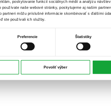
eklám, poskytovanie funkcií sociálnych médií a analýzu návšte
o používate naše webové stránky, poskytujeme aj našim partner
to partneri môžu príslušné informácie skombinovať s ďalšími údaj
ď ste používali ich služby.
Preferencie
Štatistiky
Povoliť výber