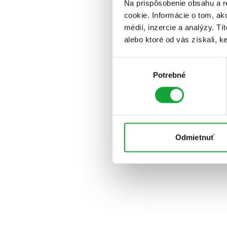
Na prispôsobenie obsahu a r
cookie. Informácie o tom, ak
médií, inzercie a analýzy. Tí
alebo ktoré od vás získali, ke
Výber
Potrebné
súhlasu
Odmietnuť