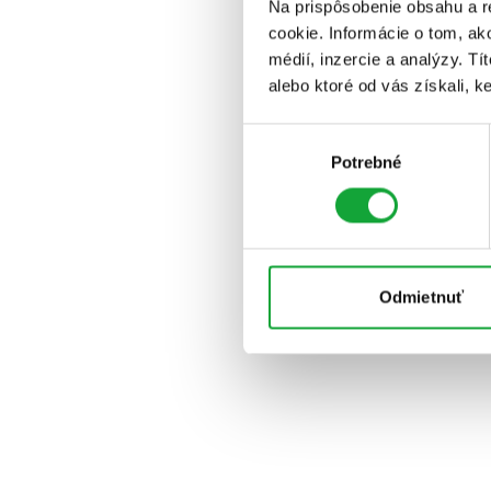
Na prispôsobenie obsahu a r
cookie. Informácie o tom, ak
médií, inzercie a analýzy. Tí
alebo ktoré od vás získali, ke
Výber
Potrebné
súhlasu
Odmietnuť