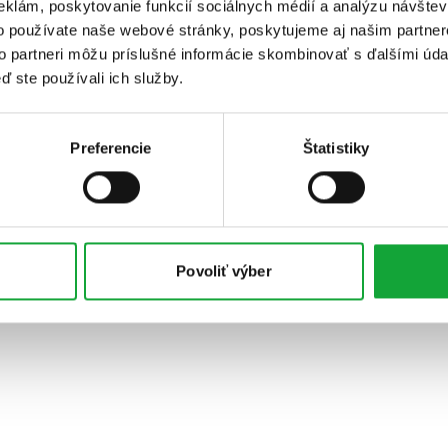
eklám, poskytovanie funkcií sociálnych médií a analýzu návšte
o používate naše webové stránky, poskytujeme aj našim partner
to partneri môžu príslušné informácie skombinovať s ďalšími údaj
ď ste používali ich služby.
Preferencie
Štatistiky
Povoliť výber