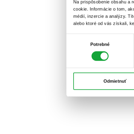
Na prispôsobenie obsahu a r
cookie. Informácie o tom, ak
médií, inzercie a analýzy. Tí
alebo ktoré od vás získali, ke
Výber
Potrebné
súhlasu
Odmietnuť