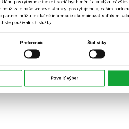
eklám, poskytovanie funkcií sociálnych médií a analýzu návšte
o používate naše webové stránky, poskytujeme aj našim partner
to partneri môžu príslušné informácie skombinovať s ďalšími údaj
ď ste používali ich služby.
Preferencie
Štatistiky
Povoliť výber