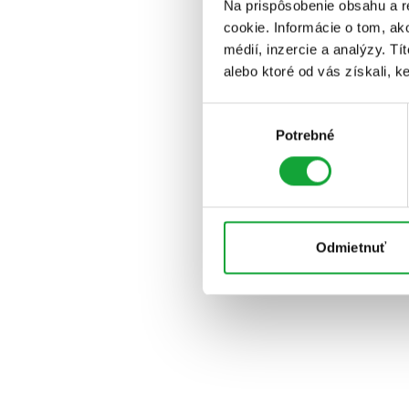
Na prispôsobenie obsahu a r
cookie. Informácie o tom, ak
médií, inzercie a analýzy. Tí
alebo ktoré od vás získali, ke
Výber
Potrebné
súhlasu
Odmietnuť