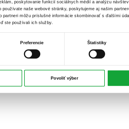
eklám, poskytovanie funkcií sociálnych médií a analýzu návšte
o používate naše webové stránky, poskytujeme aj našim partner
to partneri môžu príslušné informácie skombinovať s ďalšími údaj
ď ste používali ich služby.
Preferencie
Štatistiky
Povoliť výber