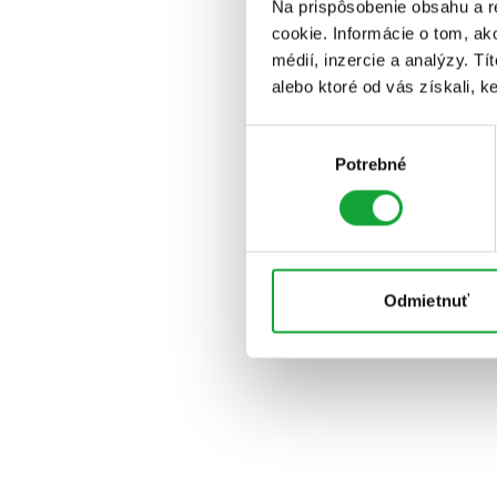
Na prispôsobenie obsahu a r
cookie. Informácie o tom, ak
médií, inzercie a analýzy. Tí
alebo ktoré od vás získali, ke
Výber
Potrebné
súhlasu
Odmietnuť