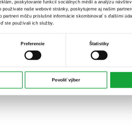
eklám, poskytovanie funkcií sociálnych médií a analýzu návšte
o používate naše webové stránky, poskytujeme aj našim partner
to partneri môžu príslušné informácie skombinovať s ďalšími údaj
ď ste používali ich služby.
Preferencie
Štatistiky
Povoliť výber