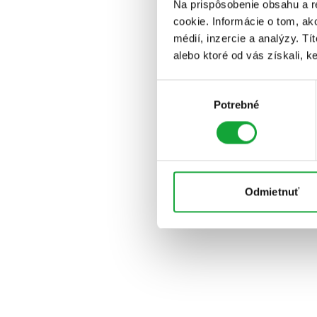
Na prispôsobenie obsahu a r
cookie. Informácie o tom, ak
médií, inzercie a analýzy. Tí
alebo ktoré od vás získali, ke
Výber
Potrebné
súhlasu
Odmietnuť