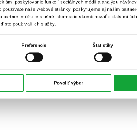
eklám, poskytovanie funkcií sociálnych médií a analýzu návšte
o používate naše webové stránky, poskytujeme aj našim partner
to partneri môžu príslušné informácie skombinovať s ďalšími údaj
ď ste používali ich služby.
Preferencie
Štatistiky
Povoliť výber