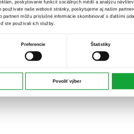
eklám, poskytovanie funkcií sociálnych médií a analýzu návšte
o používate naše webové stránky, poskytujeme aj našim partner
to partneri môžu príslušné informácie skombinovať s ďalšími údaj
ď ste používali ich služby.
Preferencie
Štatistiky
Povoliť výber