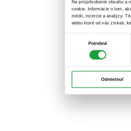
Na prispôsobenie obsahu a r
cookie. Informácie o tom, ak
médií, inzercie a analýzy. Tí
alebo ktoré od vás získali, ke
Výber
Potrebné
súhlasu
Odmietnuť