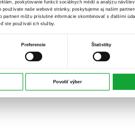
eklám, poskytovanie funkcií sociálnych médií a analýzu návšte
o používate naše webové stránky, poskytujeme aj našim partner
to partneri môžu príslušné informácie skombinovať s ďalšími údaj
ď ste používali ich služby.
Preferencie
Štatistiky
Povoliť výber