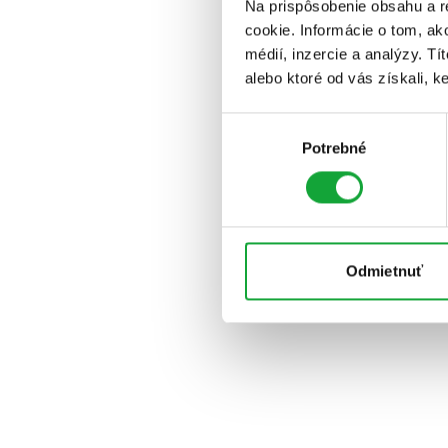
Na prispôsobenie obsahu a r
cookie. Informácie o tom, ak
médií, inzercie a analýzy. Tí
alebo ktoré od vás získali, ke
Výber
Potrebné
súhlasu
Odmietnuť