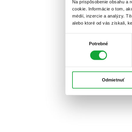
Na prispôsobenie obsahu a r
cookie. Informácie o tom, ak
médií, inzercie a analýzy. Tí
alebo ktoré od vás získali, ke
Výber
Potrebné
súhlasu
Odmietnuť