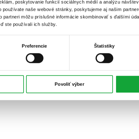
eklám, poskytovanie funkcií sociálnych médií a analýzu návšte
o používate naše webové stránky, poskytujeme aj našim partner
to partneri môžu príslušné informácie skombinovať s ďalšími údaj
ď ste používali ich služby.
Preferencie
Štatistiky
Povoliť výber