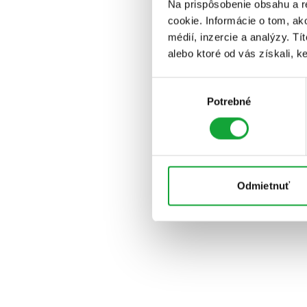
Na prispôsobenie obsahu a r
cookie. Informácie o tom, ak
médií, inzercie a analýzy. Tí
alebo ktoré od vás získali, ke
Výber
Potrebné
súhlasu
Odmietnuť