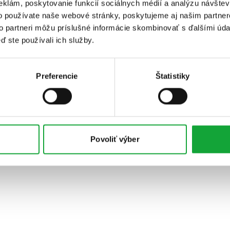
eklám, poskytovanie funkcií sociálnych médií a analýzu návšte
o používate naše webové stránky, poskytujeme aj našim partner
to partneri môžu príslušné informácie skombinovať s ďalšími údaj
ď ste používali ich služby.
Preferencie
Štatistiky
Povoliť výber