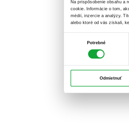
Na prispôsobenie obsahu a r
cookie. Informácie o tom, ak
médií, inzercie a analýzy. Tí
alebo ktoré od vás získali, ke
Výber
Potrebné
súhlasu
Odmietnuť