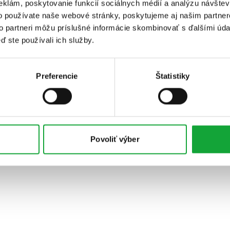
eklám, poskytovanie funkcií sociálnych médií a analýzu návšte
o používate naše webové stránky, poskytujeme aj našim partner
to partneri môžu príslušné informácie skombinovať s ďalšími údaj
ď ste používali ich služby.
Preferencie
Štatistiky
Povoliť výber