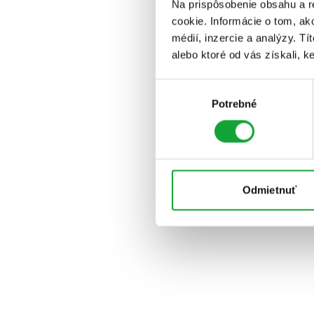
Na prispôsobenie obsahu a r
cookie. Informácie o tom, ak
médií, inzercie a analýzy. Tí
alebo ktoré od vás získali, ke
Výber
Potrebné
súhlasu
Odmietnuť