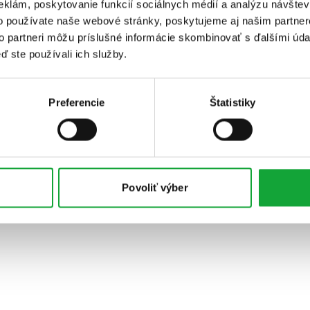
eklám, poskytovanie funkcií sociálnych médií a analýzu návšte
o používate naše webové stránky, poskytujeme aj našim partner
to partneri môžu príslušné informácie skombinovať s ďalšími údaj
ď ste používali ich služby.
Preferencie
Štatistiky
Povoliť výber