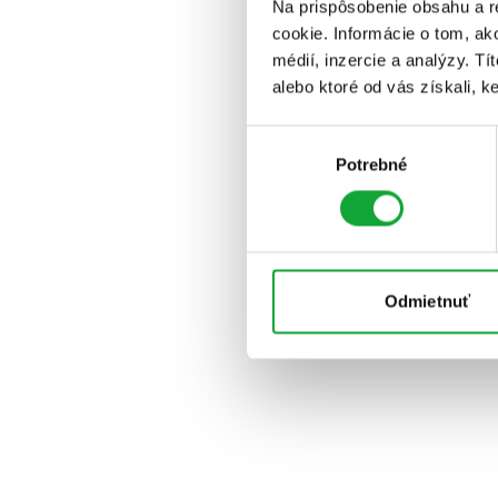
Na prispôsobenie obsahu a r
cookie. Informácie o tom, ak
médií, inzercie a analýzy. Tí
alebo ktoré od vás získali, ke
Výber
Potrebné
súhlasu
Odmietnuť