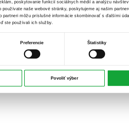
eklám, poskytovanie funkcií sociálnych médií a analýzu návšte
o používate naše webové stránky, poskytujeme aj našim partner
to partneri môžu príslušné informácie skombinovať s ďalšími údaj
ď ste používali ich služby.
Preferencie
Štatistiky
Povoliť výber