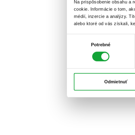
Na prispôsobenie obsahu a r
cookie. Informácie o tom, ak
médií, inzercie a analýzy. Tí
alebo ktoré od vás získali, ke
Výber
Potrebné
súhlasu
Odmietnuť