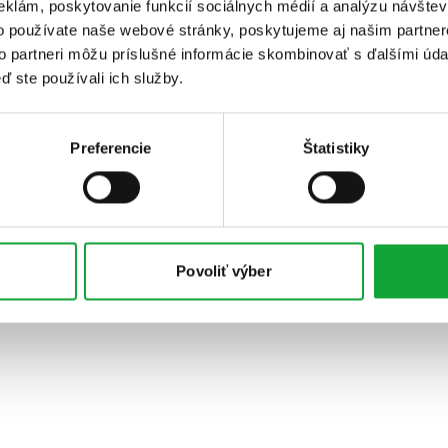
eklám, poskytovanie funkcií sociálnych médií a analýzu návšte
o používate naše webové stránky, poskytujeme aj našim partner
to partneri môžu príslušné informácie skombinovať s ďalšími údaj
ď ste používali ich služby.
Preferencie
Štatistiky
Povoliť výber