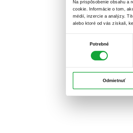
Na prispôsobenie obsahu a r
cookie. Informácie o tom, ak
médií, inzercie a analýzy. Tí
alebo ktoré od vás získali, ke
Výber
Potrebné
súhlasu
Odmietnuť