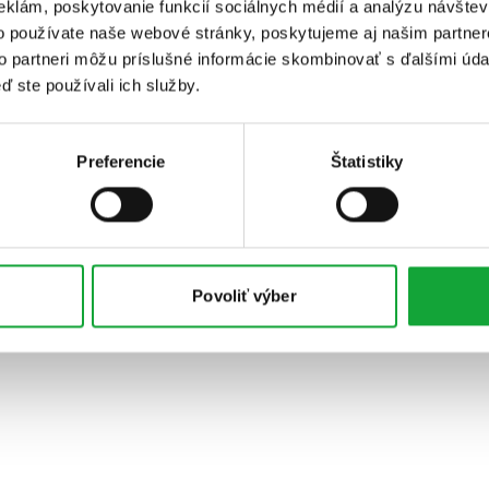
eklám, poskytovanie funkcií sociálnych médií a analýzu návšte
o používate naše webové stránky, poskytujeme aj našim partner
to partneri môžu príslušné informácie skombinovať s ďalšími údaj
ď ste používali ich služby.
Preferencie
Štatistiky
Povoliť výber