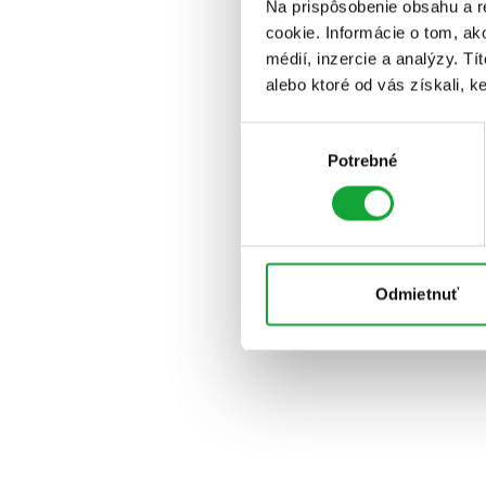
Na prispôsobenie obsahu a r
cookie. Informácie o tom, ak
médií, inzercie a analýzy. Tí
alebo ktoré od vás získali, ke
Výber
Potrebné
súhlasu
Odmietnuť