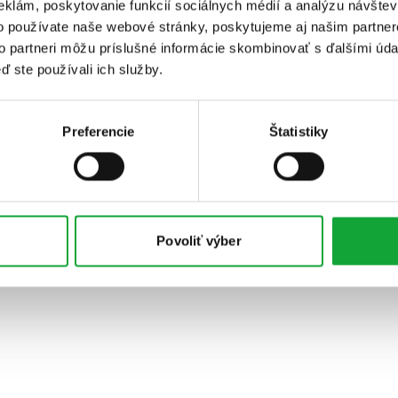
eklám, poskytovanie funkcií sociálnych médií a analýzu návšte
o používate naše webové stránky, poskytujeme aj našim partner
to partneri môžu príslušné informácie skombinovať s ďalšími údaj
ď ste používali ich služby.
Preferencie
Štatistiky
Povoliť výber