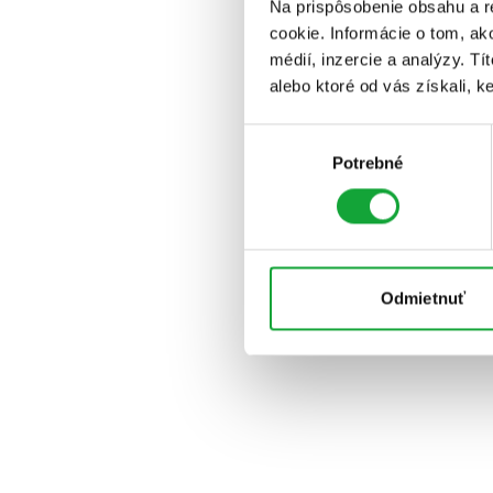
Na prispôsobenie obsahu a r
cookie. Informácie o tom, ak
médií, inzercie a analýzy. Tí
alebo ktoré od vás získali, ke
Výber
Potrebné
súhlasu
Odmietnuť