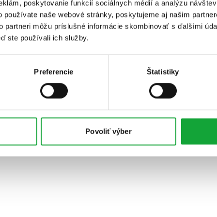
eklám, poskytovanie funkcií sociálnych médií a analýzu návšte
o používate naše webové stránky, poskytujeme aj našim partner
to partneri môžu príslušné informácie skombinovať s ďalšími údaj
ď ste používali ich služby.
Preferencie
Štatistiky
Povoliť výber