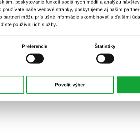
eklám, poskytovanie funkcií sociálnych médií a analýzu návšte
o používate naše webové stránky, poskytujeme aj našim partner
to partneri môžu príslušné informácie skombinovať s ďalšími údaj
ď ste používali ich služby.
Preferencie
Štatistiky
Povoliť výber