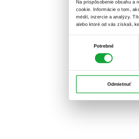
Na prispôsobenie obsahu a r
cookie. Informácie o tom, ak
médií, inzercie a analýzy. Tí
alebo ktoré od vás získali, ke
Výber
Potrebné
súhlasu
Odmietnuť