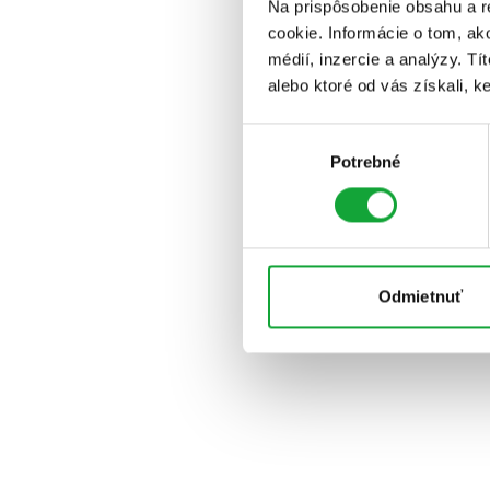
Na prispôsobenie obsahu a r
cookie. Informácie o tom, ak
médií, inzercie a analýzy. Tí
alebo ktoré od vás získali, ke
Výber
Potrebné
súhlasu
Odmietnuť