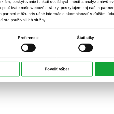
eklám, poskytovanie funkcií sociálnych médií a analýzu návšte
o používate naše webové stránky, poskytujeme aj našim partner
to partneri môžu príslušné informácie skombinovať s ďalšími údaj
ď ste používali ich služby.
Preferencie
Štatistiky
Povoliť výber