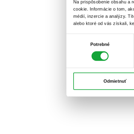
Na prispôsobenie obsahu a r
cookie. Informácie o tom, ak
médií, inzercie a analýzy. Tí
alebo ktoré od vás získali, ke
Výber
Potrebné
súhlasu
Odmietnuť