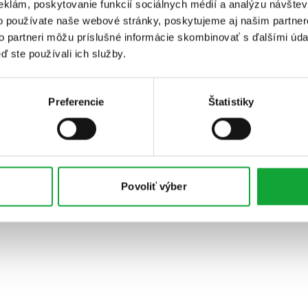
eklám, poskytovanie funkcií sociálnych médií a analýzu návšte
o používate naše webové stránky, poskytujeme aj našim partner
to partneri môžu príslušné informácie skombinovať s ďalšími údaj
ď ste používali ich služby.
Preferencie
Štatistiky
Povoliť výber