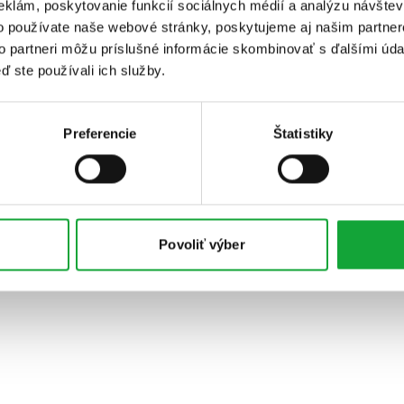
eklám, poskytovanie funkcií sociálnych médií a analýzu návšte
o používate naše webové stránky, poskytujeme aj našim partner
to partneri môžu príslušné informácie skombinovať s ďalšími údaj
ď ste používali ich služby.
Preferencie
Štatistiky
Povoliť výber