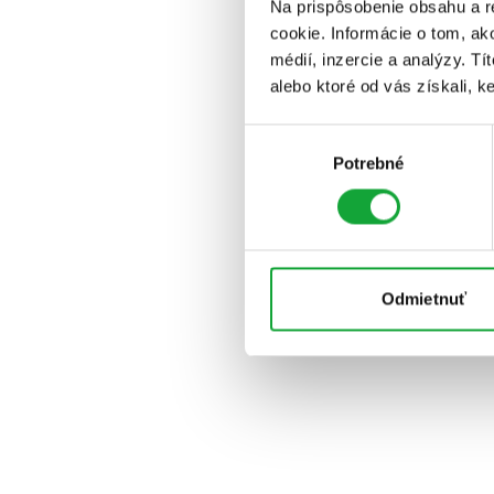
Na prispôsobenie obsahu a r
cookie. Informácie o tom, ak
médií, inzercie a analýzy. Tí
alebo ktoré od vás získali, ke
Výber
Potrebné
súhlasu
Odmietnuť