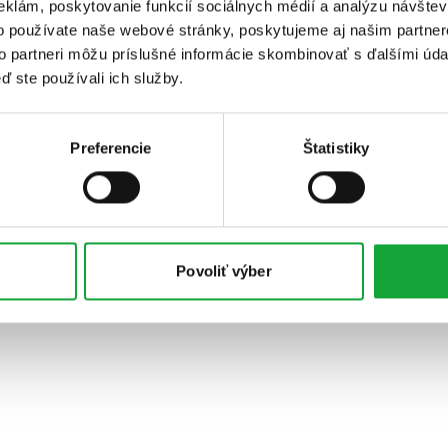
eklám, poskytovanie funkcií sociálnych médií a analýzu návšte
o používate naše webové stránky, poskytujeme aj našim partner
to partneri môžu príslušné informácie skombinovať s ďalšími údaj
ď ste používali ich služby.
Preferencie
Štatistiky
Povoliť výber