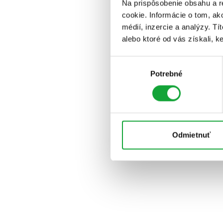
Na prispôsobenie obsahu a r
cookie. Informácie o tom, ak
médií, inzercie a analýzy. Tí
alebo ktoré od vás získali, ke
Výber
Potrebné
súhlasu
Odmietnuť