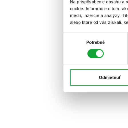
Na prispôsobenie obsahu a r
cookie. Informácie o tom, ak
médií, inzercie a analýzy. Tí
alebo ktoré od vás získali, ke
Výber
Potrebné
súhlasu
Odmietnuť