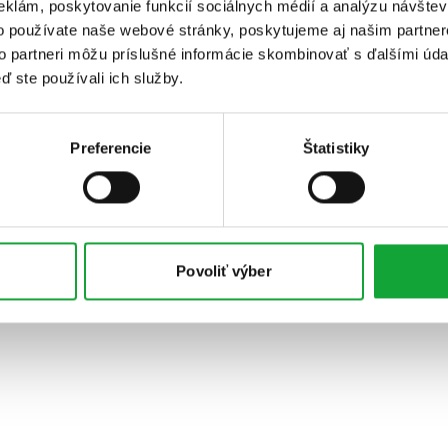
eklám, poskytovanie funkcií sociálnych médií a analýzu návšte
o používate naše webové stránky, poskytujeme aj našim partner
to partneri môžu príslušné informácie skombinovať s ďalšími údaj
ď ste používali ich služby.
Preferencie
Štatistiky
Povoliť výber