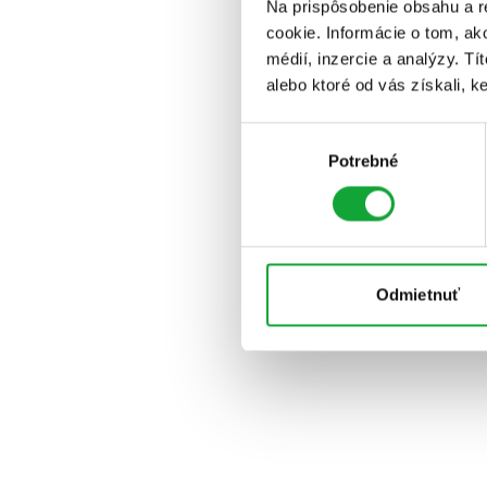
Na prispôsobenie obsahu a r
cookie. Informácie o tom, ak
médií, inzercie a analýzy. Tí
alebo ktoré od vás získali, ke
Výber
Potrebné
súhlasu
Odmietnuť