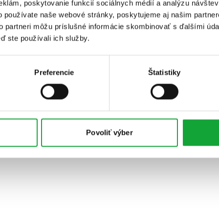
eklám, poskytovanie funkcií sociálnych médií a analýzu návšte
o používate naše webové stránky, poskytujeme aj našim partner
to partneri môžu príslušné informácie skombinovať s ďalšími údaj
ď ste používali ich služby.
Preferencie
Štatistiky
Povoliť výber