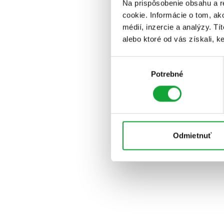
Na prispôsobenie obsahu a r
cookie. Informácie o tom, ak
médií, inzercie a analýzy. Tí
alebo ktoré od vás získali, ke
Výber
Potrebné
súhlasu
Odmietnuť