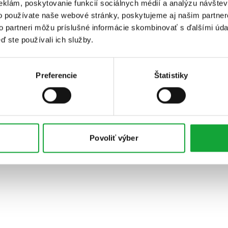
eklám, poskytovanie funkcií sociálnych médií a analýzu návšte
o používate naše webové stránky, poskytujeme aj našim partner
to partneri môžu príslušné informácie skombinovať s ďalšími údaj
ď ste používali ich služby.
Preferencie
Štatistiky
Povoliť výber