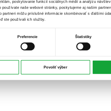
eklám, poskytovanie funkcií sociálnych médií a analýzu návšte
o používate naše webové stránky, poskytujeme aj našim partner
to partneri môžu príslušné informácie skombinovať s ďalšími údaj
ď ste používali ich služby.
Preferencie
Štatistiky
Povoliť výber