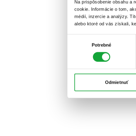
Na prispôsobenie obsahu a r
cookie. Informácie o tom, ak
médií, inzercie a analýzy. Tí
alebo ktoré od vás získali, ke
Výber
Potrebné
súhlasu
Odmietnuť