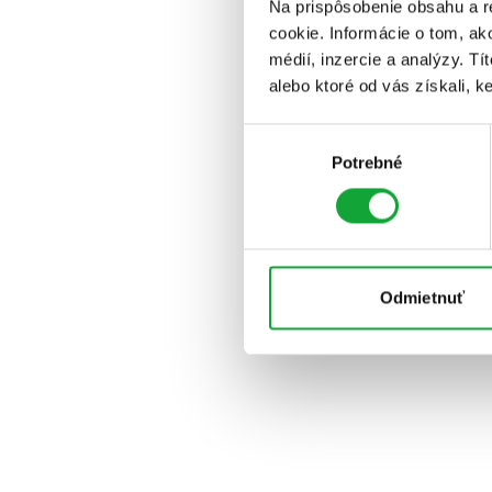
Na prispôsobenie obsahu a r
cookie. Informácie o tom, ak
médií, inzercie a analýzy. Tí
alebo ktoré od vás získali, ke
Výber
Potrebné
súhlasu
Odmietnuť