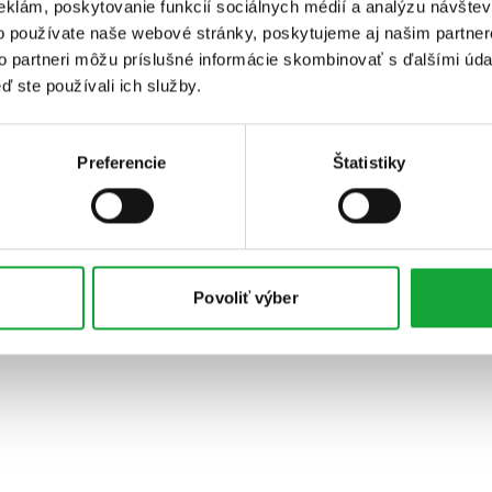
eklám, poskytovanie funkcií sociálnych médií a analýzu návšte
o používate naše webové stránky, poskytujeme aj našim partner
to partneri môžu príslušné informácie skombinovať s ďalšími údaj
ď ste používali ich služby.
Preferencie
Štatistiky
Povoliť výber