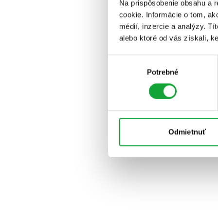
Na prispôsobenie obsahu a r
cookie. Informácie o tom, ak
médií, inzercie a analýzy. Tí
alebo ktoré od vás získali, ke
Výber
Potrebné
súhlasu
Odmietnuť