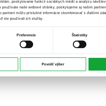
eklám, poskytovanie funkcií sociálnych médií a analýzu návšte
o používate naše webové stránky, poskytujeme aj našim partner
to partneri môžu príslušné informácie skombinovať s ďalšími údaj
ď ste používali ich služby.
Preferencie
Štatistiky
Povoliť výber