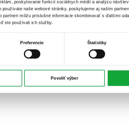
eklám, poskytovanie funkcií sociálnych médií a analýzu návšte
o používate naše webové stránky, poskytujeme aj našim partner
to partneri môžu príslušné informácie skombinovať s ďalšími údaj
ď ste používali ich služby.
Preferencie
Štatistiky
Povoliť výber