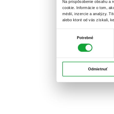
Na prispôsobenie obsahu a r
cookie. Informácie o tom, ak
médií, inzercie a analýzy. Tí
alebo ktoré od vás získali, ke
Výber
Potrebné
súhlasu
Odmietnuť