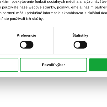
eklám, poskytovanie funkcií sociálnych médií a analýzu návšte
o používate naše webové stránky, poskytujeme aj našim partner
to partneri môžu príslušné informácie skombinovať s ďalšími údaj
ď ste používali ich služby.
Preferencie
Štatistiky
Povoliť výber