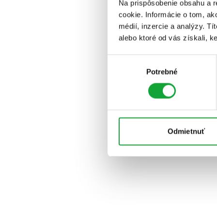
Na prispôsobenie obsahu a r
cookie. Informácie o tom, ak
médií, inzercie a analýzy. Tí
alebo ktoré od vás získali, ke
Výber
Potrebné
súhlasu
Odmietnuť