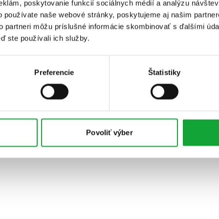
eklám, poskytovanie funkcií sociálnych médií a analýzu návšte
o používate naše webové stránky, poskytujeme aj našim partner
to partneri môžu príslušné informácie skombinovať s ďalšími údaj
ď ste používali ich služby.
Preferencie
Štatistiky
Povoliť výber