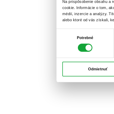
Na prispôsobenie obsahu a r
cookie. Informácie o tom, ak
médií, inzercie a analýzy. Tí
alebo ktoré od vás získali, ke
Výber
Potrebné
súhlasu
Odmietnuť