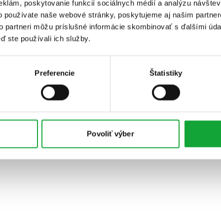
eklám, poskytovanie funkcií sociálnych médií a analýzu návšte
o používate naše webové stránky, poskytujeme aj našim partner
to partneri môžu príslušné informácie skombinovať s ďalšími údaj
ď ste používali ich služby.
Preferencie
Štatistiky
Povoliť výber