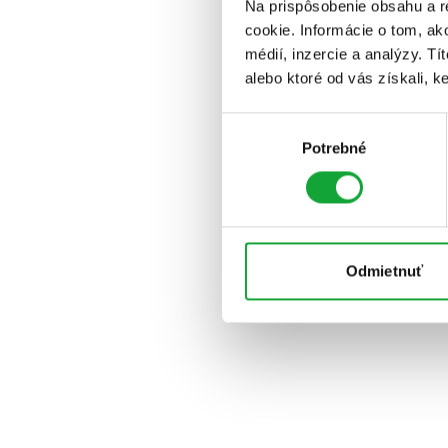
Na prispôsobenie obsahu a r
cookie. Informácie o tom, ak
médií, inzercie a analýzy. Tí
alebo ktoré od vás získali, ke
Výber
Potrebné
súhlasu
Odmietnuť