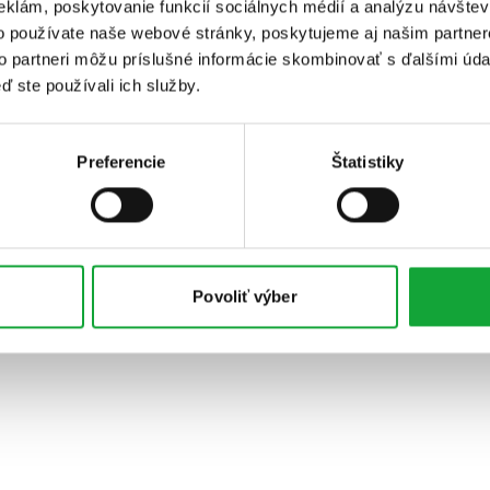
eklám, poskytovanie funkcií sociálnych médií a analýzu návšte
o používate naše webové stránky, poskytujeme aj našim partner
to partneri môžu príslušné informácie skombinovať s ďalšími údaj
ď ste používali ich služby.
Preferencie
Štatistiky
Povoliť výber