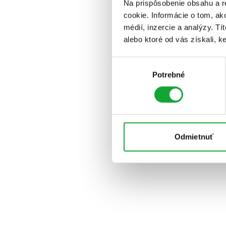
Na prispôsobenie obsahu a r
cookie. Informácie o tom, ak
médií, inzercie a analýzy. Tí
alebo ktoré od vás získali, ke
Výber
Potrebné
súhlasu
Odmietnuť