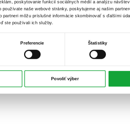
eklám, poskytovanie funkcií sociálnych médií a analýzu návšte
o používate naše webové stránky, poskytujeme aj našim partner
to partneri môžu príslušné informácie skombinovať s ďalšími údaj
ď ste používali ich služby.
Preferencie
Štatistiky
Povoliť výber