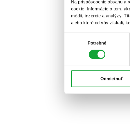
Na prispôsobenie obsahu a r
cookie. Informácie o tom, ak
médií, inzercie a analýzy. Tí
alebo ktoré od vás získali, ke
Výber
Potrebné
súhlasu
Odmietnuť