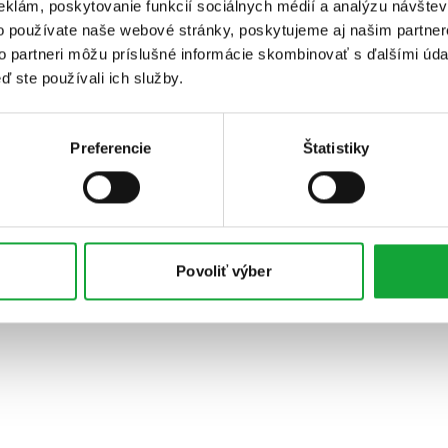
eklám, poskytovanie funkcií sociálnych médií a analýzu návšte
o používate naše webové stránky, poskytujeme aj našim partner
to partneri môžu príslušné informácie skombinovať s ďalšími údaj
ď ste používali ich služby.
Preferencie
Štatistiky
Povoliť výber