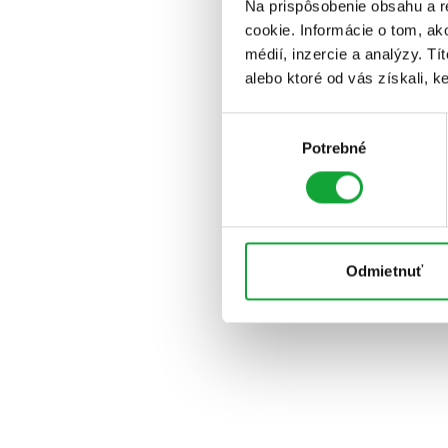
Na prispôsobenie obsahu a r
cookie. Informácie o tom, ak
médií, inzercie a analýzy. Tí
alebo ktoré od vás získali, ke
Výber
Potrebné
súhlasu
Odmietnuť