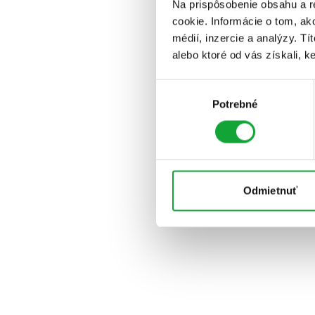
Na prispôsobenie obsahu a r
cookie. Informácie o tom, ak
médií, inzercie a analýzy. Tí
alebo ktoré od vás získali, ke
Výber
Potrebné
súhlasu
Odmietnuť