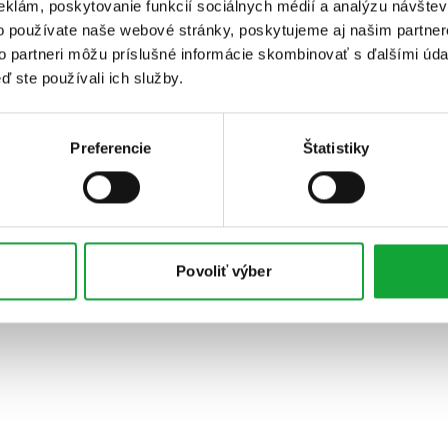
eklám, poskytovanie funkcií sociálnych médií a analýzu návšte
o používate naše webové stránky, poskytujeme aj našim partner
to partneri môžu príslušné informácie skombinovať s ďalšími údaj
ď ste používali ich služby.
Preferencie
Štatistiky
Povoliť výber