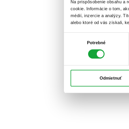
Na prispôsobenie obsahu a r
cookie. Informácie o tom, ak
médií, inzercie a analýzy. Tí
alebo ktoré od vás získali, ke
Výber
Potrebné
súhlasu
Odmietnuť