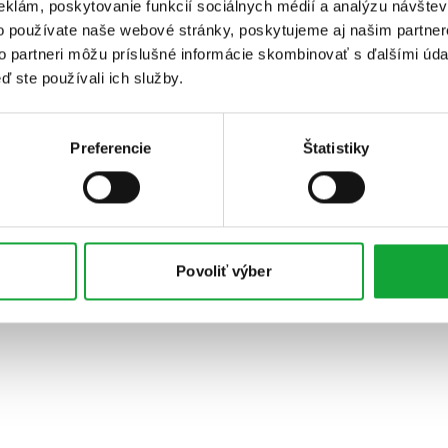
eklám, poskytovanie funkcií sociálnych médií a analýzu návšte
o používate naše webové stránky, poskytujeme aj našim partner
to partneri môžu príslušné informácie skombinovať s ďalšími údaj
ď ste používali ich služby.
Preferencie
Štatistiky
Povoliť výber