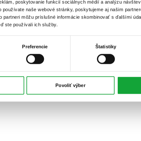
eklám, poskytovanie funkcií sociálnych médií a analýzu návšte
o používate naše webové stránky, poskytujeme aj našim partner
to partneri môžu príslušné informácie skombinovať s ďalšími údaj
ď ste používali ich služby.
Preferencie
Štatistiky
Povoliť výber