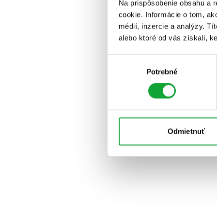
Na prispôsobenie obsahu a r
cookie. Informácie o tom, ak
médií, inzercie a analýzy. Tí
alebo ktoré od vás získali, ke
Výber
Potrebné
súhlasu
Odmietnuť