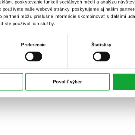
eklám, poskytovanie funkcií sociálnych médií a analýzu návšte
o používate naše webové stránky, poskytujeme aj našim partner
to partneri môžu príslušné informácie skombinovať s ďalšími údaj
ď ste používali ich služby.
Preferencie
Štatistiky
Povoliť výber