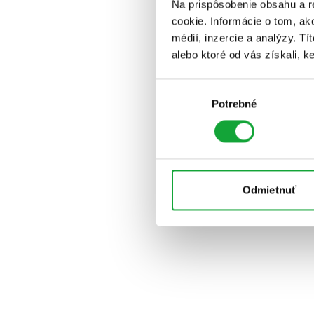
Na prispôsobenie obsahu a r
cookie. Informácie o tom, ak
médií, inzercie a analýzy. Tí
alebo ktoré od vás získali, ke
Výber
Potrebné
súhlasu
Odmietnuť