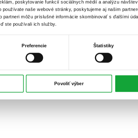
eklám, poskytovanie funkcií sociálnych médií a analýzu návšte
o používate naše webové stránky, poskytujeme aj našim partner
to partneri môžu príslušné informácie skombinovať s ďalšími údaj
ď ste používali ich služby.
Preferencie
Štatistiky
Povoliť výber