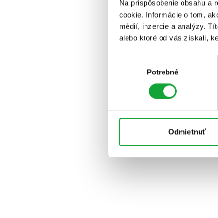
Na prispôsobenie obsahu a r
cookie. Informácie o tom, ak
médií, inzercie a analýzy. Tí
alebo ktoré od vás získali, ke
Výber
Potrebné
súhlasu
Odmietnuť