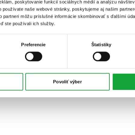
eklám, poskytovanie funkcií sociálnych médií a analýzu návšte
o používate naše webové stránky, poskytujeme aj našim partner
to partneri môžu príslušné informácie skombinovať s ďalšími údaj
ď ste používali ich služby.
Preferencie
Štatistiky
Povoliť výber