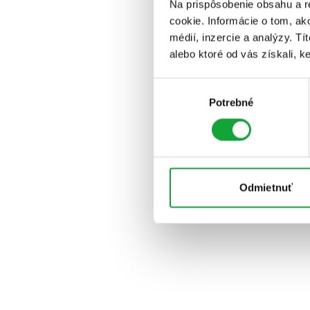
Na prispôsobenie obsahu a r
cookie. Informácie o tom, ak
médií, inzercie a analýzy. Tí
alebo ktoré od vás získali, ke
Výber
Potrebné
súhlasu
Odmietnuť