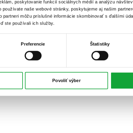
eklám, poskytovanie funkcií sociálnych médií a analýzu návšte
o používate naše webové stránky, poskytujeme aj našim partner
to partneri môžu príslušné informácie skombinovať s ďalšími údaj
ď ste používali ich služby.
Preferencie
Štatistiky
Povoliť výber