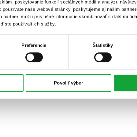
eklám, poskytovanie funkcií sociálnych médií a analýzu návšte
o používate naše webové stránky, poskytujeme aj našim partner
to partneri môžu príslušné informácie skombinovať s ďalšími údaj
ď ste používali ich služby.
Preferencie
Štatistiky
Povoliť výber