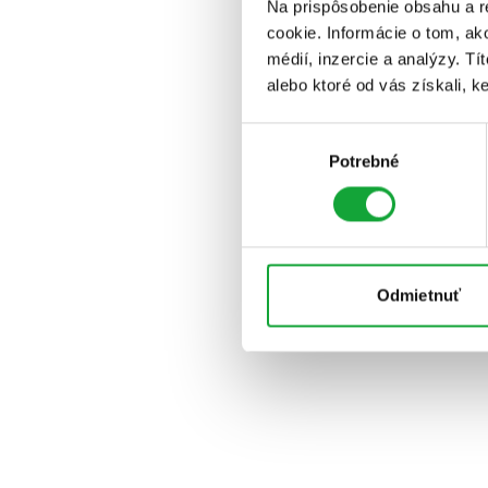
Na prispôsobenie obsahu a r
cookie. Informácie o tom, ak
médií, inzercie a analýzy. Tí
alebo ktoré od vás získali, ke
Výber
Potrebné
súhlasu
Odmietnuť