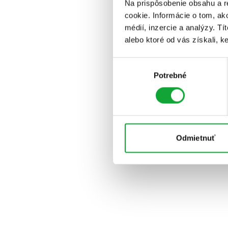
Na prispôsobenie obsahu a r
cookie. Informácie o tom, ak
médií, inzercie a analýzy. Tí
alebo ktoré od vás získali, ke
Výber
Potrebné
súhlasu
Odmietnuť