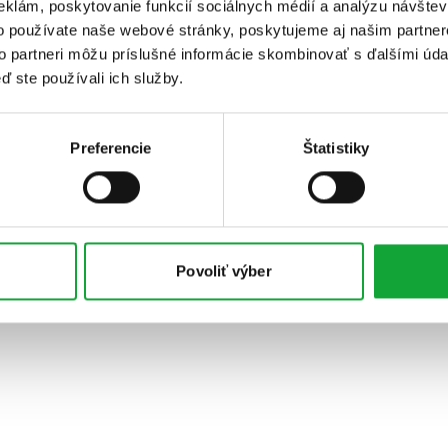
eklám, poskytovanie funkcií sociálnych médií a analýzu návšte
o používate naše webové stránky, poskytujeme aj našim partner
to partneri môžu príslušné informácie skombinovať s ďalšími údaj
ď ste používali ich služby.
Preferencie
Štatistiky
Povoliť výber