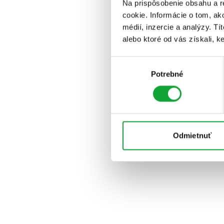
Na prispôsobenie obsahu a r
cookie. Informácie o tom, ak
médií, inzercie a analýzy. Tí
alebo ktoré od vás získali, ke
Výber
Potrebné
súhlasu
Odmietnuť