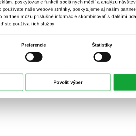
eklám, poskytovanie funkcií sociálnych médií a analýzu návšte
o používate naše webové stránky, poskytujeme aj našim partner
to partneri môžu príslušné informácie skombinovať s ďalšími údaj
ď ste používali ich služby.
Preferencie
Štatistiky
Povoliť výber