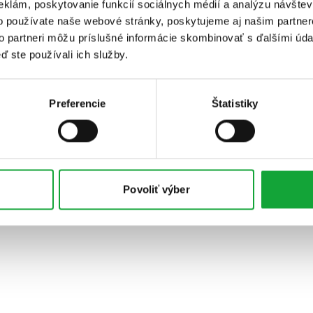
eklám, poskytovanie funkcií sociálnych médií a analýzu návšte
o používate naše webové stránky, poskytujeme aj našim partner
to partneri môžu príslušné informácie skombinovať s ďalšími údaj
ď ste používali ich služby.
Preferencie
Štatistiky
Povoliť výber