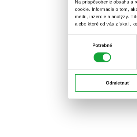
Na prispôsobenie obsahu a r
cookie. Informácie o tom, ak
médií, inzercie a analýzy. Tí
alebo ktoré od vás získali, ke
Výber
Potrebné
súhlasu
Odmietnuť